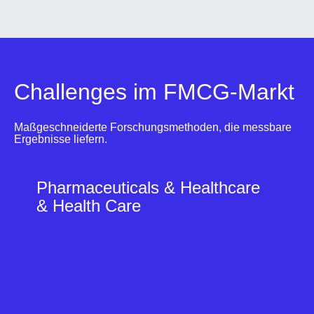
Challenges im FMCG-Markt
Maßgeschneiderte Forschungsmethoden, die messbare
Ergebnisse liefern.
W
Pharmaceuticals & Healthcare
a
n
& Health Care
n
n
ü
t
z
l
i