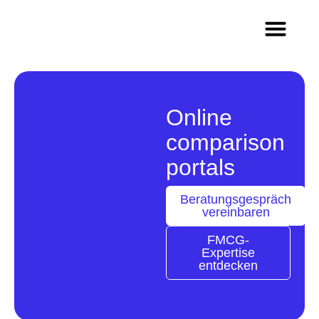
Methods & Innovation
Who we are
Career in Team Q
Online
comparison
portals
Beratungsgespräch
vereinbaren
FMCG-
Expertise
entdecken