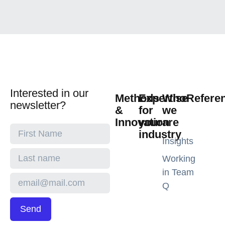
Interested in our
Methods
Expertise
Who
Refere
newsletter?
&
for
we
Innovation
your
are
industry
Insights
Working
in Team
Q
Send