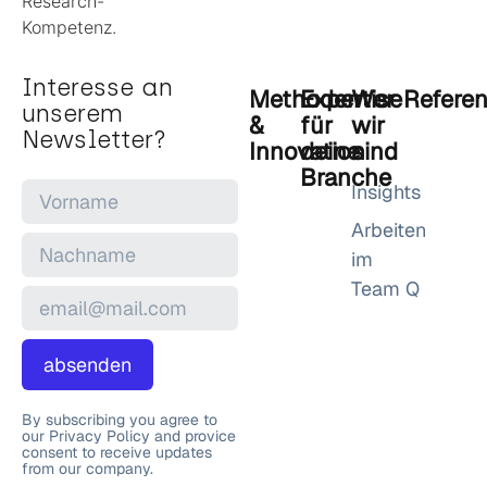
Interesse an
Methoden
Expertise
Wer
Refere
unserem
&
für
wir
Newsletter?
Innovation
deine
sind
Branche
Insights
Arbeiten
im
Team Q
absenden
By subscribing you agree to
our Privacy Policy and provice
consent to receive updates
from our company.