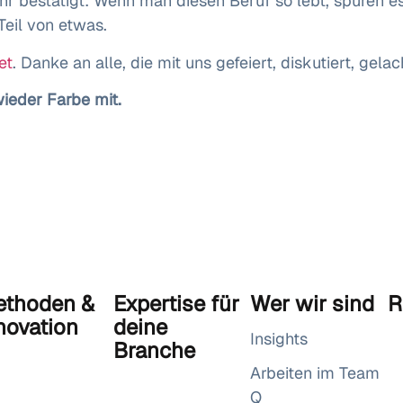
r bestätigt: Wenn man diesen Beruf so lebt, spüren e
Teil von etwas.
et
. Danke an alle, die mit uns gefeiert, diskutiert, gel
wieder Farbe mit.
thoden &
Expertise für
Wer wir sind
R
novation
deine
Insights
Branche
Arbeiten im Team
Q