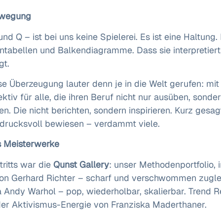
Bewegung
nd Q – ist bei uns keine Spielerei. Es ist eine Haltung
tabellen und Balkendiagramme. Dass sie interpretiert, 
gt.
e Überzeugung lauter denn je in die Welt gerufen: mit 
lektiv für alle, die ihren Beruf nicht nur ausüben, sonde
en. Die nicht berichten, sondern inspirieren. Kurz gesa
ndrucksvoll bewiesen – verdammt viele.
s Meisterwerke
ritts war die
Qunst Gallery
: unser Methodenportfolio, 
t von Gerhard Richter – scharf und verschwommen zuglei
 la Andy Warhol – pop, wiederholbar, skalierbar. Trend 
er Aktivismus-Energie von Franziska Maderthaner.