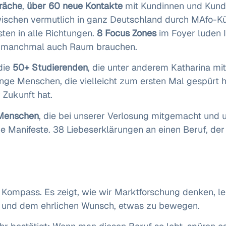
räche
,
über 60 neue Kontakte
mit Kundinnen und Kun
inzwischen vermutlich in ganz Deutschland durch MAfo-K
sten in alle Richtungen.
8 Focus Zones
im Foyer luden I
en manchmal auch Raum brauchen.
die
50+ Studierenden
, die unter anderem Katharina mi
unge Menschen, die vielleicht zum ersten Mal gespürt ha
 Zukunft hat.
Menschen
, die bei unserer Verlosung mitgemacht und
ine Manifeste. 38 Liebeserklärungen an einen Beruf, der
r Kompass. Es zeigt, wie wir Marktforschung denken, l
n und dem ehrlichen Wunsch, etwas zu bewegen.