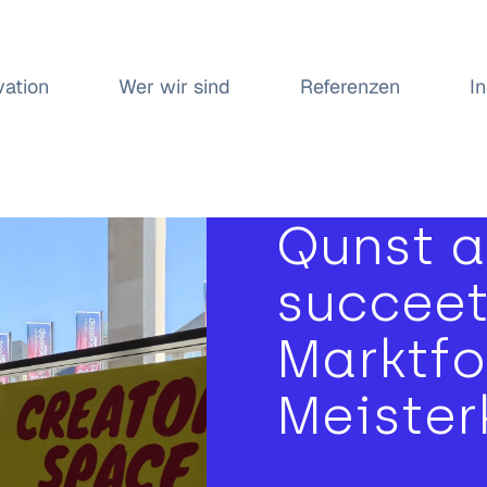
vation
Wer wir sind
Referenzen
I
Qunst a
succee
Marktfo
Meister