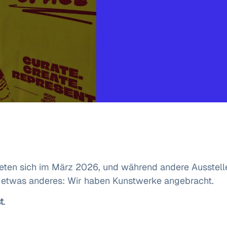
eten sich im März 2026, und während andere Aussteller
 etwas anderes: Wir haben Kunstwerke angebracht.
t
.