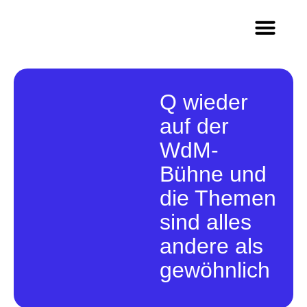
Methoden & Innovation
Wer wir sind
Arbeiten im Team Q
Q wieder
auf der
WdM-
Bühne und
die Themen
sind alles
andere als
gewöhnlich