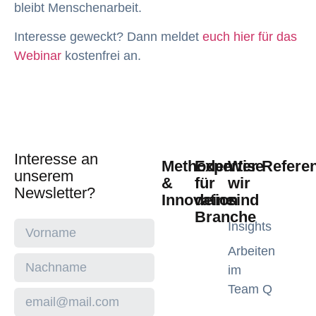
bleibt Menschenarbeit.
Interesse geweckt? Dann meldet
euch hier für das
Webinar
kostenfrei an.
Interesse an
Methoden
Expertise
Wer
Refere
unserem
&
für
wir
Newsletter?
Innovation
deine
sind
Branche
Insights
Arbeiten
im
Team Q