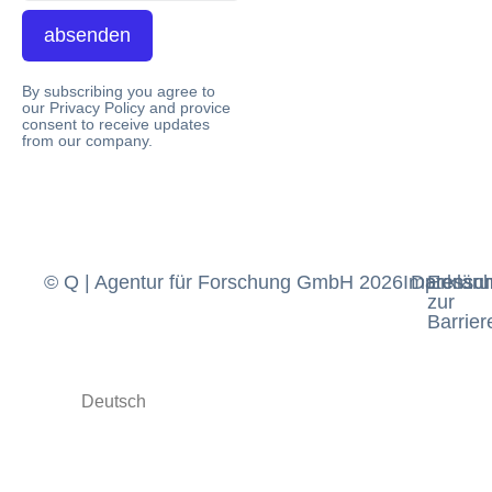
absenden
By subscribing you agree to
our Privacy Policy and provice
consent to receive updates
from our company.
© Q | Agentur für Forschung GmbH 2026
Impressu
Datensch
Erklär
zur
Barriere
Deutsch