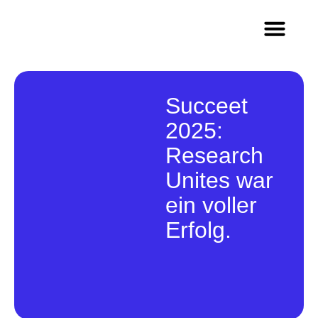
Methoden & Innovation
Wer wir sind
Arbeiten im Team Q
Succeet
2025:
Research
Unites war
ein voller
Erfolg.