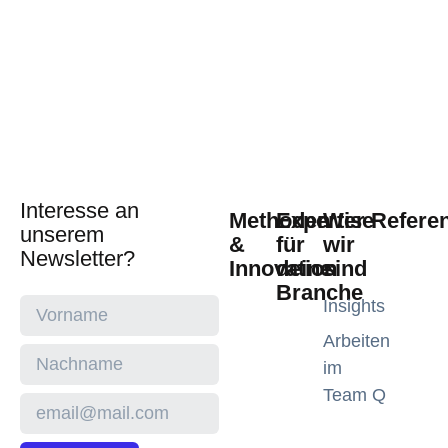
Interesse an
Methoden
Expertise
Wer
Refere
unserem
&
für
wir
Newsletter?
Innovation
deine
sind
Branche
Insights
Arbeiten
im
Team Q