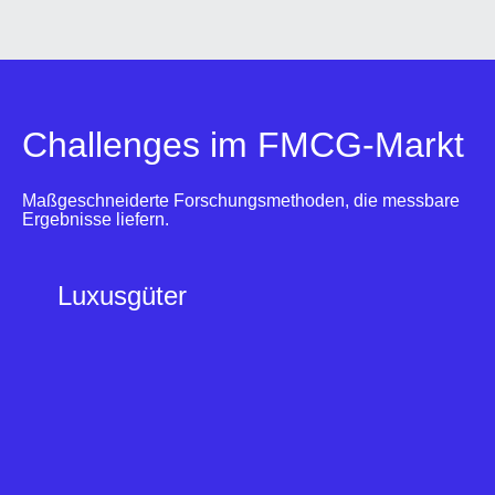
Challenges im FMCG-Markt
Maßgeschneiderte Forschungsmethoden, die messbare
Ergebnisse liefern.
W
Luxusgüter
a
n
n
n
ü
t
z
l
i