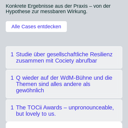
O
Konkrete Ergebnisse aus der Praxis – von der
u
Hypothese zur messbaren Wirkung.
t
p
Alle Cases entdecken
u
t
1
Studie über gesellschaftliche Resilienz
zusammen mit Cociety abrufbar
1
Q wieder auf der WdM-Bühne und die
Themen sind alles andere als
gewöhnlich
1
The TOCii Awards – unpronounceable,
but lovely to us.