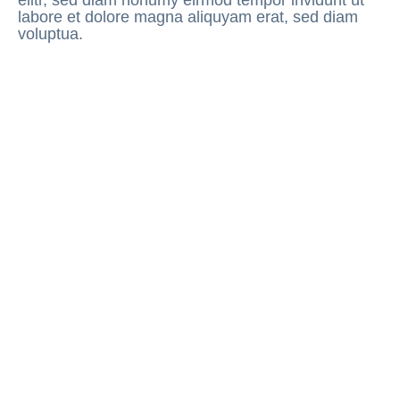
elitr, sed diam nonumy eirmod tempor invidunt ut
labore et dolore magna aliquyam erat, sed diam
voluptua.
Wer wir sind
Wie wir arb