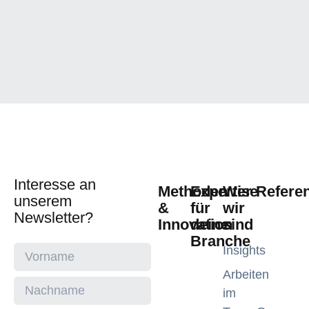
Interesse an
Methoden
Expertise
Wer
Refere
unserem
&
für
wir
Newsletter?
Innovation
deine
sind
Branche
Insights
Arbeiten
im