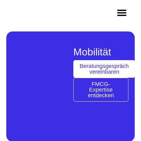
Methoden & Innovation
Wer wir sind
Arbeiten im Team Q
Mobilität
Beratungsgespräch
vereinbaren
FMCG-
Expertise
entdecken