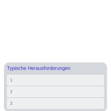
Luxusgüter
Zentrale Frage
Description…
Typische Herausforderungen
1
2
3