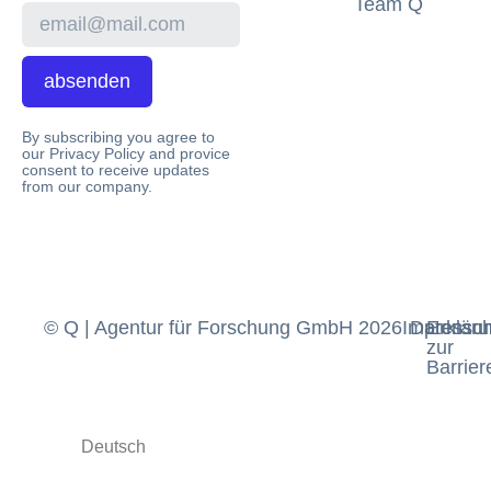
Team Q
absenden
By subscribing you agree to
our Privacy Policy and provice
consent to receive updates
from our company.
© Q | Agentur für Forschung GmbH 2026
Impressu
Datensch
Erklär
zur
Barriere
Deutsch
English