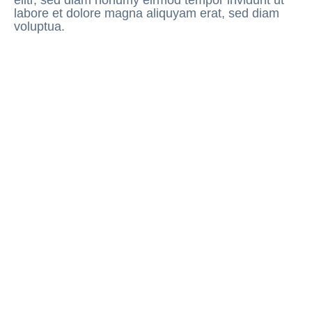
elitr, sed diam nonumy eirmod tempor invidunt ut
labore et dolore magna aliquyam erat, sed diam
voluptua.
Wer wir sind
Wie wir arb