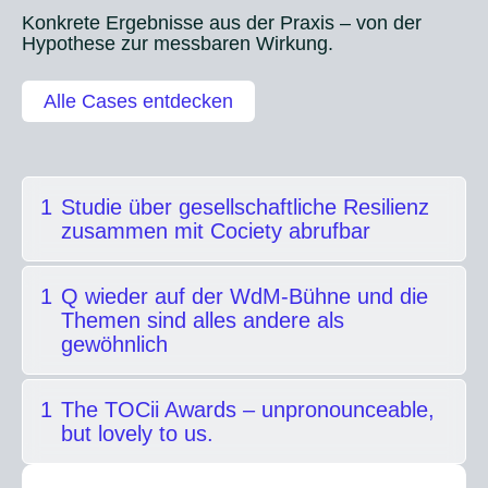
O
Konkrete Ergebnisse aus der Praxis – von der
u
Hypothese zur messbaren Wirkung.
t
p
Alle Cases entdecken
u
t
1
Studie über gesellschaftliche Resilienz
zusammen mit Cociety abrufbar
1
Q wieder auf der WdM-Bühne und die
Themen sind alles andere als
gewöhnlich
1
The TOCii Awards – unpronounceable,
but lovely to us.