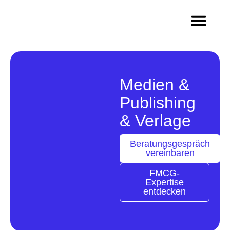
Methoden & Innovation
Wer wir sind
Arbeiten im Team Q
Medien &
Publishing
& Verlage
Beratungsgespräch
vereinbaren
FMCG-
Expertise
entdecken