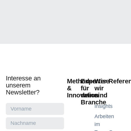
Interesse an
Methoden
Expertise
Wer
Refere
unserem
&
für
wir
Newsletter?
Innovation
deine
sind
Branche
Insights
Arbeiten
im