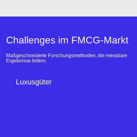
Challenges im FMCG-Markt
Maßgeschneiderte Forschungsmethoden, die messbare
Ergebnisse liefern.
W
Luxusgüter
a
n
n
n
ü
t
z
l
i