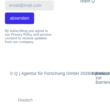
Team Q
absenden
By subscribing you agree to
our Privacy Policy and provice
consent to receive updates
from our company.
© Q | Agentur für Forschung GmbH 2026
Impressu
Datensch
Erklär
zur
Barriere
Deutsch
English