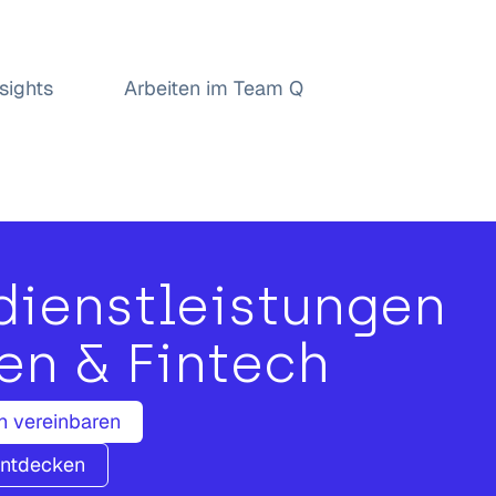
nsights
Arbeiten im Team Q
dienstleistungen
en & Fintech
h vereinbaren
entdecken