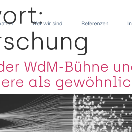
ort:
vation
Wer wir sind
Referenzen
I
rschung
 der WdM-Bühne un
dere als gewöhnli