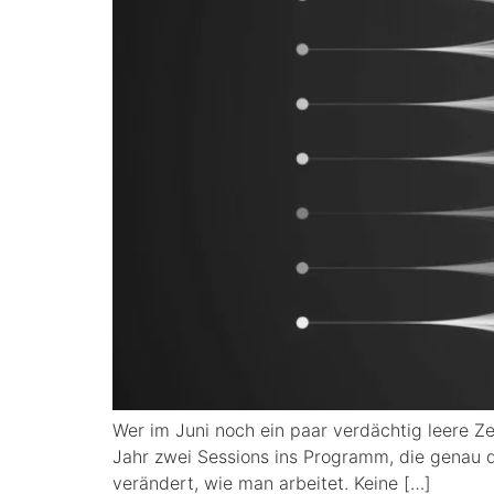
Wer im Juni noch ein paar verdächtig leere Zei
Jahr zwei Sessions ins Programm, die genau do
verändert, wie man arbeitet. Keine […]