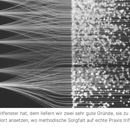
tfenster hat, dem liefern wir zwei sehr gute Gründe, sie zu 
rt ansetzen, wo methodische Sorgfalt auf echte Praxis trifft