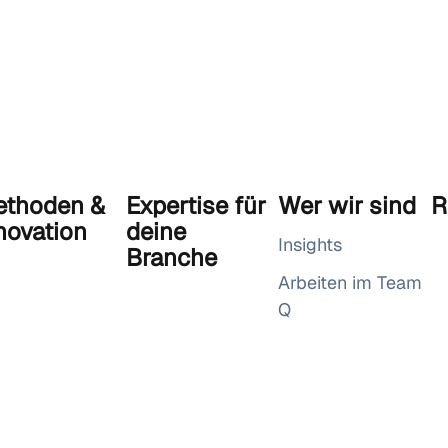
thoden &
Expertise für
Wer wir sind
R
novation
deine
Insights
Branche
Arbeiten im Team
Q