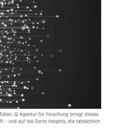
füllen. Q Agentur für Forschung bringt dieses
 – und auf die Sorte Insights, die tatsächlich