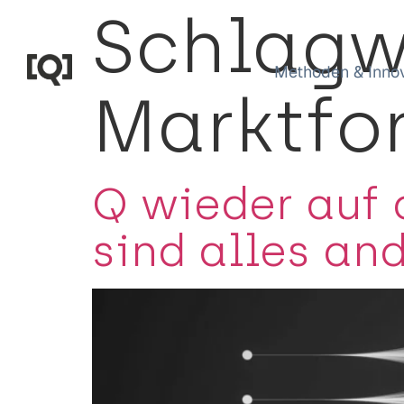
Schlagw
Methoden & Inno
Marktfo
Q wieder auf
sind alles an