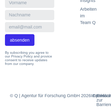
Insights
Arbeiten
im
Team Q
absenden
By subscribing you agree to
our Privacy Policy and provice
consent to receive updates
from our company.
© Q | Agentur für Forschung GmbH 2026
Impressu
Datensch
Erklär
zur
Barriere