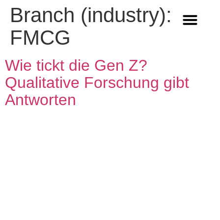
Branch (industry):
FMCG
Methoden & Innovation
Wer wir sind
Arbeiten im Team Q
Wie tickt die Gen Z?
Qualitative Forschung gibt
Antworten