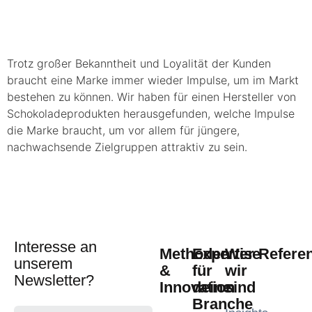
Trotz großer Bekanntheit und Loyalität der Kunden
braucht eine Marke immer wieder Impulse, um im Markt
bestehen zu können. Wir haben für einen Hersteller von
Schokoladeprodukten herausgefunden, welche Impulse
die Marke braucht, um vor allem für jüngere,
nachwachsende Zielgruppen attraktiv zu sein.
Interesse an
Methoden
Expertise
Wer
Refere
unserem
&
für
wir
Newsletter?
Innovation
deine
sind
Branche