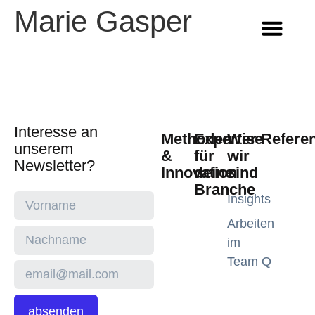
Marie Gasper
Methoden & Innovation
Wer wir sind
Arbeiten im Team Q
Interesse an
Methoden
Expertise
Wer
Refere
unserem
&
für
wir
Newsletter?
Innovation
deine
sind
Branche
Insights
Arbeiten
im
Team Q
absenden