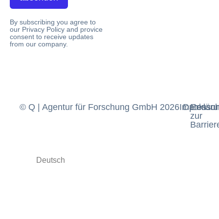
By subscribing you agree to
our Privacy Policy and provice
consent to receive updates
from our company.
© Q | Agentur für Forschung GmbH 2026
Impressu
Datensch
Erklär
zur
Barriere
Deutsch
English