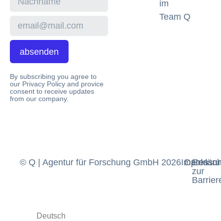
im
Team Q
absenden
By subscribing you agree to
our Privacy Policy and provice
consent to receive updates
from our company.
© Q | Agentur für Forschung GmbH 2026
Impressu
Datensch
Erklär
zur
Barriere
Deutsch
English