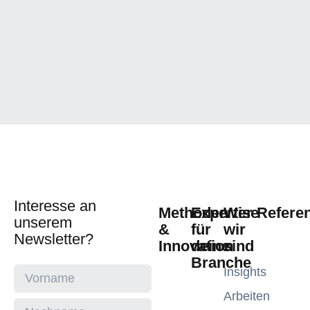
Interesse an
Methoden
Expertise
Wer
Refere
unserem
&
für
wir
Newsletter?
Innovation
deine
sind
Branche
Insights
Arbeiten