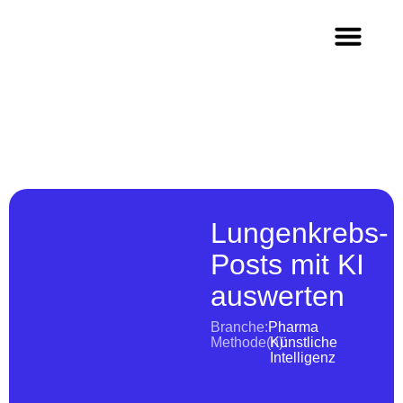
Methoden & Innovation
Wer wir sind
Arbeiten im Team Q
Lungenkrebs-
Posts mit KI
auswerten
Branche:
Pharma
Methode(n):
Künstliche
Intelligenz