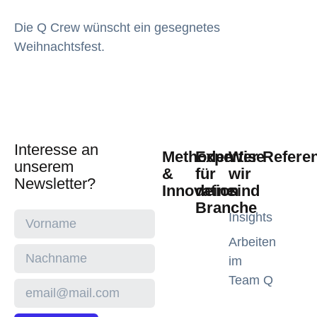
Die Q Crew wünscht ein gesegnetes
Weihnachtsfest.
Interesse an
Methoden
Expertise
Wer
Refere
unserem
&
für
wir
Newsletter?
Innovation
deine
sind
Branche
Insights
Arbeiten
im
Team Q