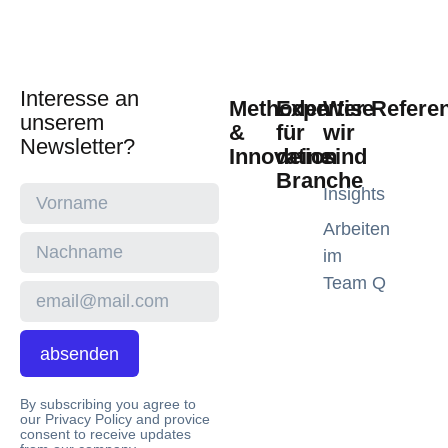
Interesse an
Methoden
Expertise
Wer
Refere
unserem
&
für
wir
Newsletter?
Innovation
deine
sind
Branche
Insights
Arbeiten
im
Team Q
absenden
By subscribing you agree to
our Privacy Policy and provice
consent to receive updates