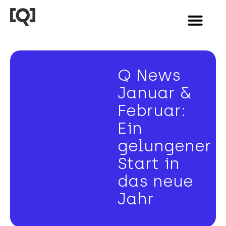
Q News
Januar &
Februar:
Ein
gelungener
Start in
das neue
Jahr