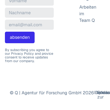
Arbeiten
im
Team Q
absenden
By subscribing you agree to
our Privacy Policy and provice
consent to receive updates
from our company.
Impres
Datens
Erklä
© Q | Agentur für Forschung GmbH 2026
zur
Barrie