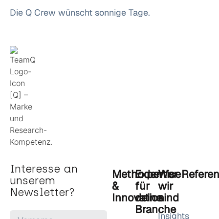
Die Q Crew wünscht sonnige Tage.
Interesse an
Methoden
Expertise
Wer
Refere
unserem
&
für
wir
Newsletter?
Innovation
deine
sind
Branche
Insights