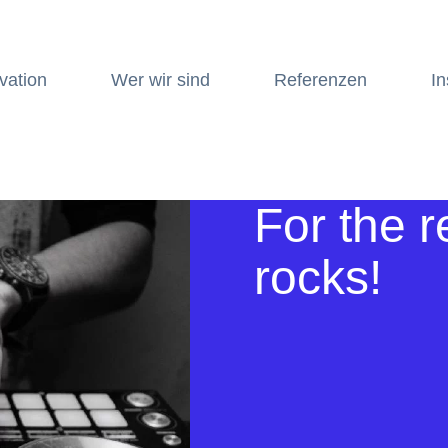
vation
Wer wir sind
Referenzen
In
For the 
rocks!