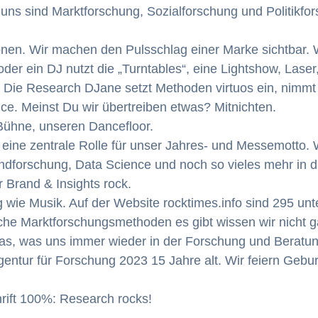
uns sind Marktforschung, Sozialforschung und Politikfor
en. Wir machen den Pulsschlag einer Marke sichtbar. Wi
r ein DJ nutzt die „Turntables“, eine Lightshow, Laser
 Die Research DJane setzt Methoden virtuos ein, nimmt
ce. Meinst Du wir übertreiben etwas? Mitnichten.
 Bühne, unseren Dancefloor.
ine zentrale Rolle für unser Jahres- und Messemotto. 
ndforschung, Data Science und noch so vieles mehr in d
 Brand & Insights rock.
ltig wie Musik. Auf der Website rocktimes.info sind 295 un
liche Marktforschungsmethoden es gibt wissen wir nicht ga
as, was uns immer wieder in der Forschung und Beratun
Agentur für Forschung 2023 15 Jahre alt. Wir feiern Gebur
ift 100%: Research rocks!