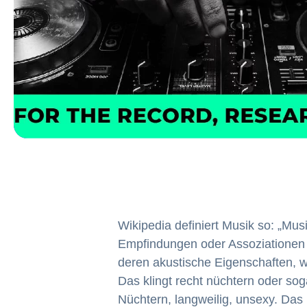
Wikipedia definiert Musik so: „Mus
Empfindungen oder Assoziationen 
deren akustische Eigenschaften, w
Das klingt recht nüchtern oder sog
Nüchtern, langweilig, unsexy. Da