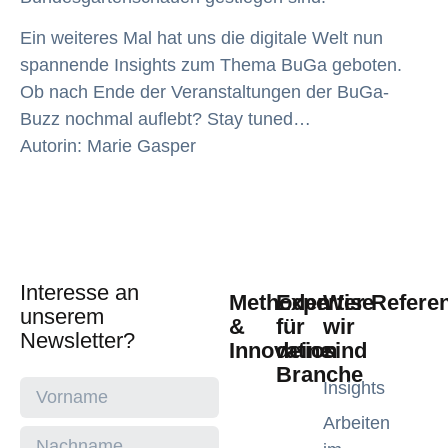
Ein weiteres Mal hat uns die digitale Welt nun
spannende Insights zum Thema BuGa geboten.
Ob nach Ende der Veranstaltungen der BuGa-
Buzz nochmal auflebt? Stay tuned…
Autorin: Marie Gasper
Interesse an
Methoden
Expertise
Wer
Refere
unserem
&
für
wir
Newsletter?
Innovation
deine
sind
Branche
Insights
Arbeiten