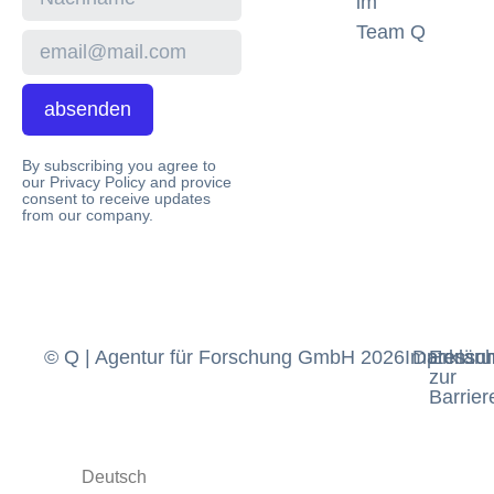
im
Team Q
absenden
By subscribing you agree to
our Privacy Policy and provice
consent to receive updates
from our company.
© Q | Agentur für Forschung GmbH 2026
Impressu
Datensch
Erklär
zur
Barriere
Deutsch