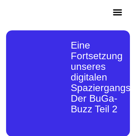
Methoden & Innovation
Wer wir sind
Arbeiten im Team Q
Eine
Fortsetzung
unseres
digitalen
Spaziergangs:
Der BuGa-
Buzz Teil 2