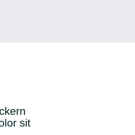
ockern
lor sit