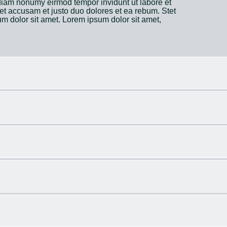
 diam nonumy eirmod tempor invidunt ut labore et
et accusam et justo duo dolores et ea rebum. Stet
m dolor sit amet. Lorem ipsum dolor sit amet,