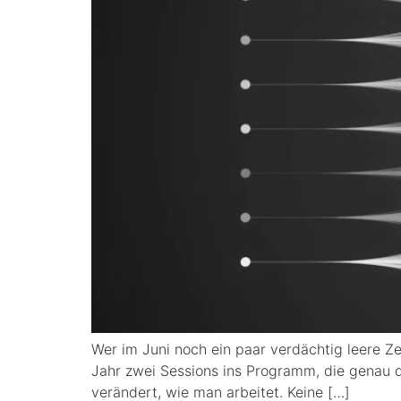
Wer im Juni noch ein paar verdächtig leere Zei
Jahr zwei Sessions ins Programm, die genau do
verändert, wie man arbeitet. Keine […]