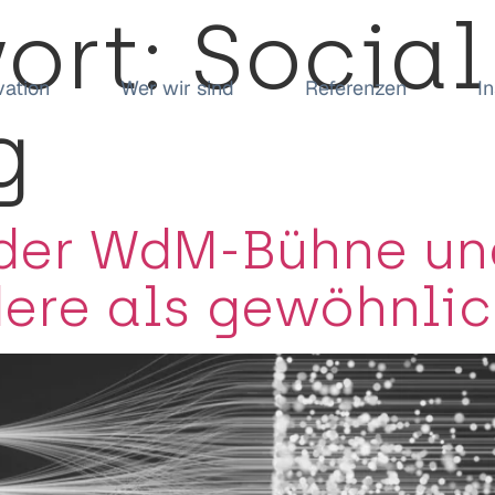
ort:
Social
vation
Wer wir sind
Referenzen
I
g
 der WdM-Bühne un
dere als gewöhnli