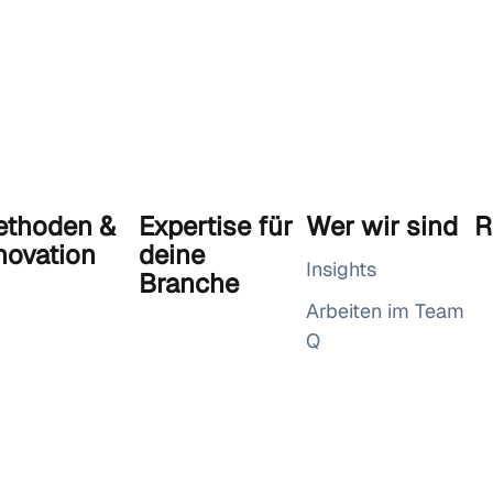
thoden &
Expertise für
Wer wir sind
R
novation
deine
Insights
Branche
Arbeiten im Team
Q