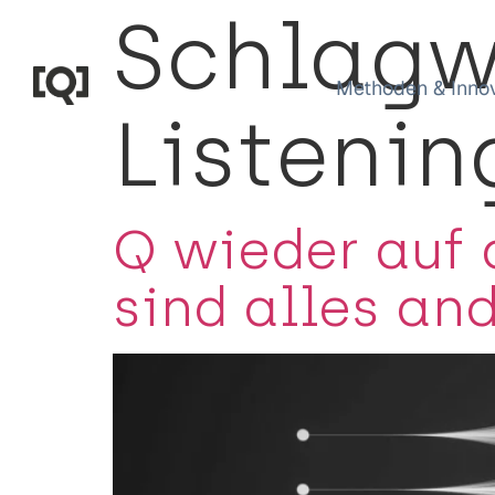
Schlagw
Methoden & Inno
Listenin
Q wieder auf
sind alles an